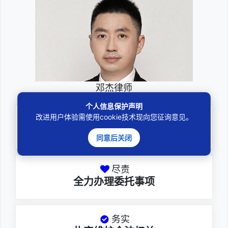
邓杰律师
个人信息保护声明
改进用户体验需使用cookie技术现向您征询意见。
专业
深耕厚积聚焦专注
同意后关闭
尽责
全力办理委托事项
务实