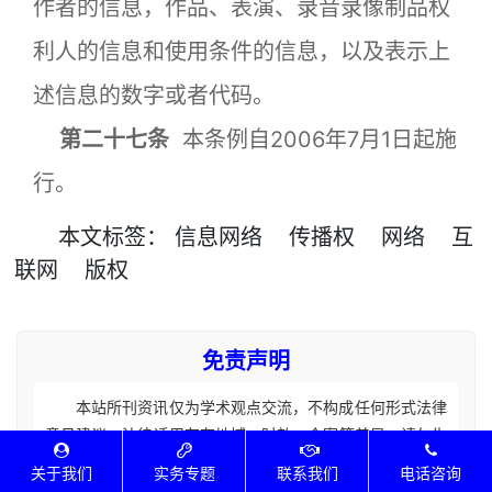
作者的信息，作品、表演、录音录像制品权
利人的信息和使用条件的信息，以及表示上
述信息的数字或者代码。
第二十七条
本条例自2006年7月1日起施
行。
本文
标签
：
信息网络
传播权
网络
互
联网
版权
免责声明
本站所刊资讯仅为学术观点交流，不构成任何形式法律
意见建议。法律适用存在地域、时效、个案等差异，请勿生
搬硬套处理具体个案纠纷，由此产生的一切法律后果皆由您
关于我们
实务专题
联系我们
电话咨询
自担全责。如您有相关法律事务需要办理请联系咨询专业执