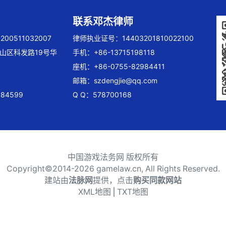
联系邓杰律师
00511032007
律师执业证号：14403201810022100
山区科发路19号华
手机：+86-13715198118
座机：+86-0755-82984411
邮箱：
szdengjie@qq.com
84599
Q Q：578700168
中国游戏法务网 版权所有
Copyright©2014-
2026 gamelaw.cn, All Rights Reserved.
建站由
法脉网
提供，点击
购买同款网站
XML地图
⎪
TXT地图