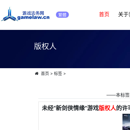
首页
关于
繁體
版权人
首页
>
标签
>
――本标签
未经“新剑侠情缘”游戏
版权人
的许