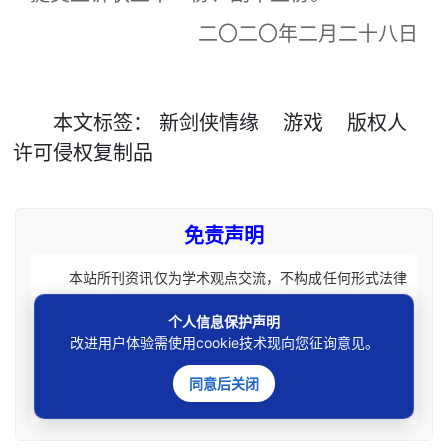
二〇二〇年二月二十八日
本文
标签
：
新剑侠情缘
游戏
版权人
许可侵权复制品
免责声明
本站所刊资讯仅为学术观点交流，不构成任何形式法律
意见建议。法律适用存在地域、时效、个案等差异，请勿生
个人信息保护声明
搬硬套处理具体个案纠纷，由此产生的一切法律后果皆由您
改进用户体验需使用cookie技术现向您征询意见。
自担全责。如您有相关法律事务需要办理请联系咨询专业执
业律师获取针对性法律意见。本站刊载内容版权归原权利
同意后关闭
人，如涉及您的权益可联系处理。