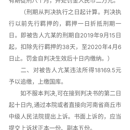
有期徒刑八个月，并处罚金人民币二万元。
（刑期从判决执行之日起计算。判决执
行以前先行羁押的，羁押一日折抵刑期一
日。即被告人亢某的刑期自2019年9月15日
起，扣除先行羁押的38天，至2020年4月6
日止。罚金自判决生效后十日内缴纳。）
二、对被告人亢某违法所得18169.5元
予以追缴，上缴国库。
如不服本判决,可在接到判决书的第二日
起十日内,通过本院或者直接向河南省商丘市
中级人民法院提出上诉。书面上诉的，应当
提交上诉状正本一份、副本五份。