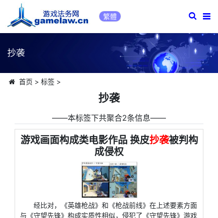
繁體
抄袭
首页
>
标签
>
抄袭
――本标签下共聚合2条信息――
游戏画面构成类电影作品 换皮
抄袭
被判构
成侵权
经比对，《英雄枪战》和《枪战前线》在上述要素方面
与《守望先锋》构成实质性相似，侵犯了《守望先锋》游戏