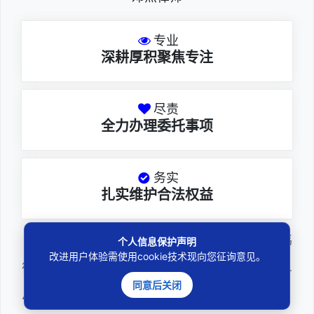
专业
深耕厚积聚焦专注
尽责
全力办理委托事项
务实
扎实维护合法权益
邓杰律师，法律硕士，执业于北京市炜
个人信息保护声明
改进用户体验需使用cookie技术现向您征询意见。
衡（深圳）律师事务所，律师执业证号为14
同意后关闭
403201810022100。邓杰律师现（或曾）