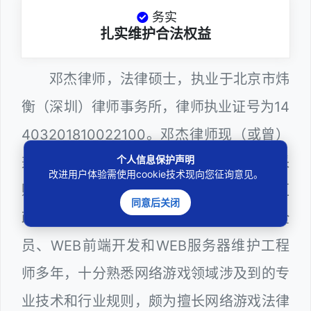
务实
扎实维护合法权益
邓杰律师，法律硕士，执业于北京市炜
衡（深圳）律师事务所，律师执业证号为14
403201810022100。邓杰律师现（或曾）
个人信息保护声明
兼任深圳市人民政府听证员、深圳市政府采
改进用户体验需使用cookie技术现向您征询意见。
购评审专家（法律类），曾担任深圳市某区
同意后关闭
政府系统公职律师、计算机信息网络安全
员、WEB前端开发和WEB服务器维护工程
师多年，十分熟悉网络游戏领域涉及到的专
业技术和行业规则，颇为擅长网络游戏法律