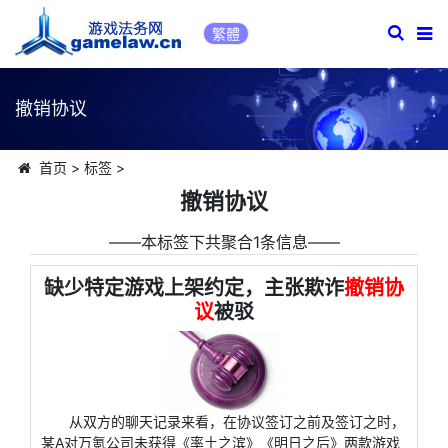
繁體
撤销协议
首页
>
标签
>
撤销协议
――本标签下共聚合1条信息――
缺少特定游戏上架约定，主张欺诈
撤销协
议
被驳
从双方的聊天记录来看，在协议签订之前及签订之时，
某A对万氪公司未获得《率土之滨》《明日之后》两款游戏