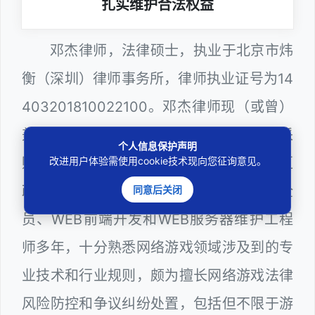
扎实维护合法权益
邓杰律师，法律硕士，执业于北京市炜
衡（深圳）律师事务所，律师执业证号为14
403201810022100。邓杰律师现（或曾）
兼任深圳市人民政府听证员、深圳市政府采
个人信息保护声明
购评审专家（法律类），曾担任深圳市某区
改进用户体验需使用cookie技术现向您征询意见。
政府系统公职律师、计算机信息网络安全
同意后关闭
员、WEB前端开发和WEB服务器维护工程
师多年，十分熟悉网络游戏领域涉及到的专
业技术和行业规则，颇为擅长网络游戏法律
风险防控和争议纠纷处置，包括但不限于游