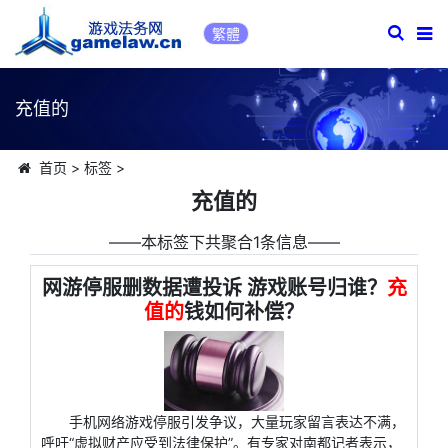
繁體
充值的
首页
>
标签
>
充值的
――本标签下共聚合1条信息――
网游停服删数据遭投诉 游戏账号归谁？
充
值的
钱如何补偿？
手机网络游戏停服引发争议，大量玩家留言表达不满，
呼吁“虚拟财产应受到法律保护”。有专家对南都记者表示，