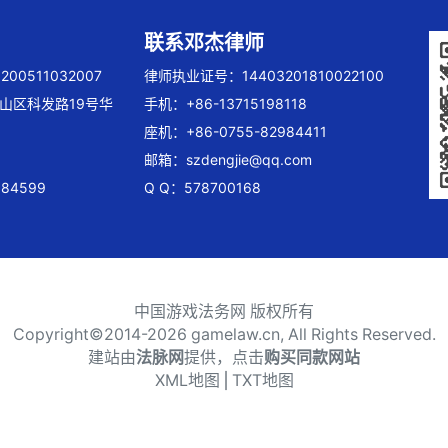
联系邓杰律师
00511032007
律师执业证号：14403201810022100
山区科发路19号华
手机：+86-13715198118
座机：+86-0755-82984411
邮箱：
szdengjie@qq.com
84599
Q Q：578700168
中国游戏法务网 版权所有
Copyright©2014-
2026 gamelaw.cn, All Rights Reserved.
建站由
法脉网
提供，点击
购买同款网站
XML地图
⎪
TXT地图