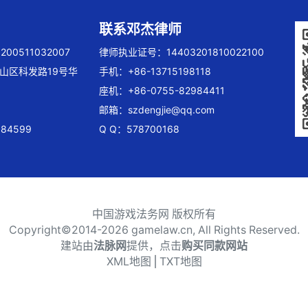
联系邓杰律师
00511032007
律师执业证号：14403201810022100
山区科发路19号华
手机：+86-13715198118
座机：+86-0755-82984411
邮箱：
szdengjie@qq.com
84599
Q Q：578700168
中国游戏法务网 版权所有
Copyright©2014-
2026 gamelaw.cn, All Rights Reserved.
建站由
法脉网
提供，点击
购买同款网站
XML地图
⎪
TXT地图