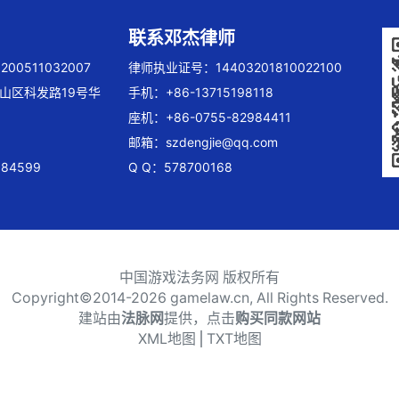
联系邓杰律师
00511032007
律师执业证号：14403201810022100
山区科发路19号华
手机：+86-13715198118
座机：+86-0755-82984411
邮箱：
szdengjie@qq.com
84599
Q Q：578700168
中国游戏法务网 版权所有
Copyright©2014-
2026 gamelaw.cn, All Rights Reserved.
建站由
法脉网
提供，点击
购买同款网站
XML地图
⎪
TXT地图