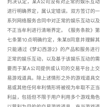
判决认定，某A公司没有对正常的娱乐互动
进行明确界定，属认定错误。双方签订的一
系列网络服务合同中对正常的娱乐互动以及
不正当牟利进行清晰界定。《服务条款》第
七条第10点明确约定，朱某B同意并理解其
只能通过《梦幻西游2》的产品和服务进行
正常的娱乐互动，以及基于该娱乐互动的需
要而于某A公司提供或认可的交易平台上交
易游戏道具。除上述情形之外的游戏道具交
易或其他任何牟利情形将被视为牟取不正当
利益，包括但不限于用户利用多个游戏角色
以营利为目的的交易游戏道具、充当游戏道