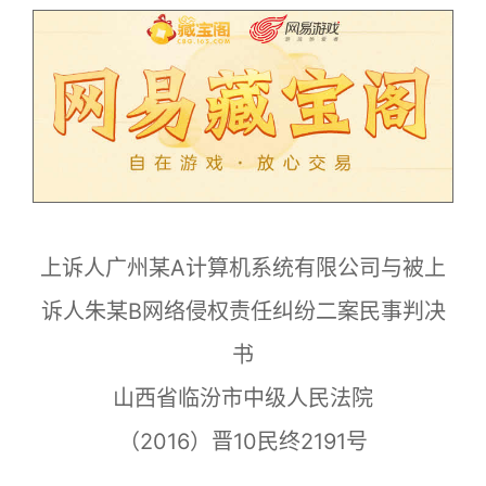
上诉人广州某A计算机系统有限公司与被上
诉人朱某B网络侵权责任纠纷二案民事判决
书
山西省临汾市中级人民法院
（2016）晋10民终2191号