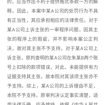
的，应当作出不利于提供格式条款一方的解
释。因此，本案中某A公司的处罚行为不具
有正当性，其应承担相应的法律责任。对于
某A公司上诉主张的一审程序问题，因其主
张的程序上的瑕疵，并不影响本案公正判
决，故对其主张不予支持。对于某A公司上
诉主张，原判查明的某A公司在朱某B两个账
号上扣除的款项错误，对此，未能提供有力
证据支持其主张，故本院对其该项主张亦不
予支持。综上，某A公司的上诉理由不足，
本院不予支持。原审判决认定事实清楚，适
用法律正确，应予维持。依据《中华人民共