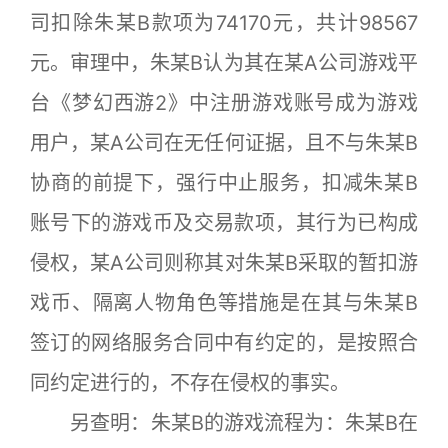
司扣除朱某B款项为74170元，共计98567
元。审理中，朱某B认为其在某A公司游戏平
台《梦幻西游2》中注册游戏账号成为游戏
用户，某A公司在无任何证据，且不与朱某B
协商的前提下，强行中止服务，扣减朱某B
账号下的游戏币及交易款项，其行为已构成
侵权，某A公司则称其对朱某B采取的暂扣游
戏币、隔离人物角色等措施是在其与朱某B
签订的网络服务合同中有约定的，是按照合
同约定进行的，不存在侵权的事实。
另查明：朱某B的游戏流程为：朱某B在