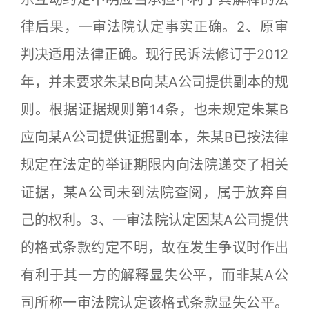
律后果，一审法院认定事实正确。2、原审
判决适用法律正确。现行民诉法修订于2012
年，并未要求朱某B向某A公司提供副本的规
则。根据证据规则第14条，也未规定朱某B
应向某A公司提供证据副本，朱某B已按法律
规定在法定的举证期限内向法院递交了相关
证据，某A公司未到法院查阅，属于放弃自
己的权利。3、一审法院认定因某A公司提供
的格式条款约定不明，故在发生争议时作出
有利于其一方的解释显失公平，而非某A公
司所称一审法院认定该格式条款显失公平。