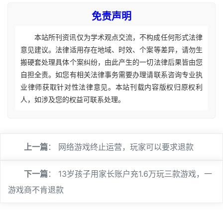
免责声明
本站所刊资讯仅为学术观点交流，不构成任何形式法律
意见建议。法律适用存在地域、时效、个案等差异，请勿生
搬硬套处理具体个案纠纷，由此产生的一切法律后果皆由您
自担全责。如您有相关法律事务需要办理请联系咨询专业执
业律师获取针对性法律意见。本站刊载内容版权归原权利
人，如涉及您的权益可联系处理。
上一篇
：
网络游戏终止运营，玩家可以要求退款
下一篇
：
13岁孩子用家长账户充1.6万玩三款游戏，一
游戏商不肯退款