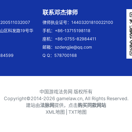
联系邓杰律师
00511032007
律师执业证号：14403201810022100
山区科发路19号华
手机：+86-13715198118
座机：+86-0755-82984411
邮箱：
szdengjie@qq.com
84599
Q Q：578700168
中国游戏法务网 版权所有
Copyright©2014-
2026 gamelaw.cn, All Rights Reserved.
建站由
法脉网
提供，点击
购买同款网站
XML地图
⎪
TXT地图