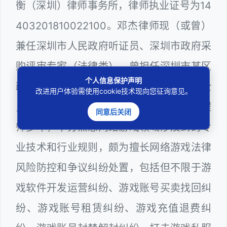
衡（深圳）律师事务所，律师执业证号为14
403201810022100。邓杰律师现（或曾）
兼任深圳市人民政府听证员、深圳市政府采
购评审专家（法律类），曾担任深圳市某区
个人信息保护声明
政府系统公职律师、计算机信息网络安全
改进用户体验需使用cookie技术现向您征询意见。
员、WEB前端开发和WEB服务器维护工程
同意后关闭
师多年，十分熟悉网络游戏领域涉及到的专
业技术和行业规则，颇为擅长网络游戏法律
风险防控和争议纠纷处置，包括但不限于游
戏软件开发运营纠纷、游戏账号买卖找回纠
纷、游戏账号租赁纠纷、游戏充值退费纠