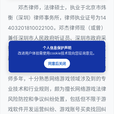
邓杰律师，法律硕士，执业于北京市炜
衡（深圳）律师事务所，律师执业证号为14
403201810022100。邓杰律师现（或曾）
兼任深圳市人民政府听证员、深圳市政府采
购评审专家（法律类），曾担任深圳市某区
个人信息保护声明
改进用户体验需使用cookie技术现向您征询意见。
政府系统公职律师、计算机信息网络安全
同意后关闭
员、WEB前端开发和WEB服务器维护工程
师多年，十分熟悉网络游戏领域涉及到的专
业技术和行业规则，颇为擅长网络游戏法律
风险防控和争议纠纷处置，包括但不限于游
戏软件开发运营纠纷、游戏账号买卖找回纠