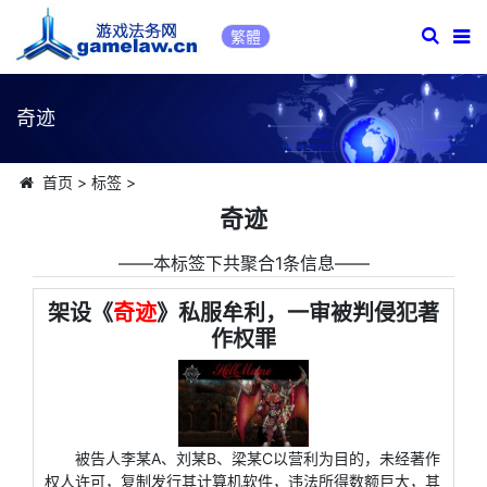
繁體
奇迹
首页
>
标签
>
奇迹
――本标签下共聚合1条信息――
架设《
奇迹
》私服牟利，一审被判侵犯著
作权罪
被告人李某A、刘某B、梁某C以营利为目的，未经著作
权人许可，复制发行其计算机软件，违法所得数额巨大，其