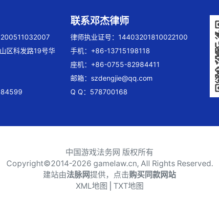
联系邓杰律师
00511032007
律师执业证号：14403201810022100
山区科发路19号华
手机：+86-13715198118
座机：+86-0755-82984411
邮箱：
szdengjie@qq.com
84599
Q Q：578700168
中国游戏法务网 版权所有
Copyright©2014-
2026 gamelaw.cn, All Rights Reserved.
建站由
法脉网
提供，点击
购买同款网站
XML地图
⎪
TXT地图