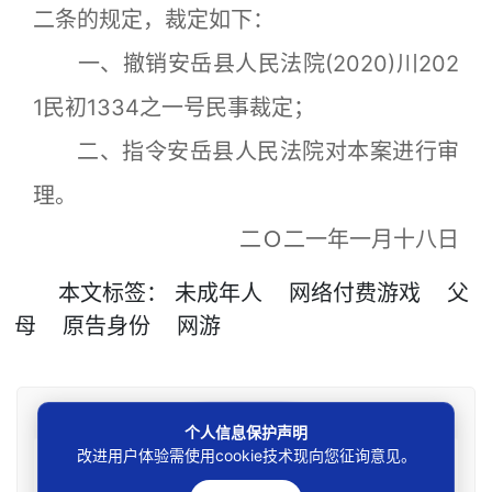
二条的规定，裁定如下：
一、撤销安岳县人民法院(2020)川202
1民初1334之一号民事裁定；
二、指令安岳县人民法院对本案进行审
理。
二Ｏ二一年一月十八日
本文
标签
：
未成年人
网络付费游戏
父
母
原告身份
网游
免责声明
个人信息保护声明
改进用户体验需使用cookie技术现向您征询意见。
本站所刊资讯仅为学术观点交流，不构成任何形式法律
意见建议。法律适用存在地域、时效、个案等差异，请勿生