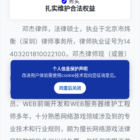
务实
扎实维护合法权益
邓杰律师，法律硕士，执业于北京市炜
衡（深圳）律师事务所，律师执业证号为14
403201810022100。邓杰律师现（或曾）
兼任深圳市人民政府听证员、深圳市政府采
个人信息保护声明
改进用户体验需使用cookie技术现向您征询意见。
购评审专家（法律类），曾担任深圳市某区
同意后关闭
政府系统公职律师、计算机信息网络安全
员、WEB前端开发和WEB服务器维护工程
师多年，十分熟悉网络游戏领域涉及到的专
业技术和行业规则，颇为擅长网络游戏法律