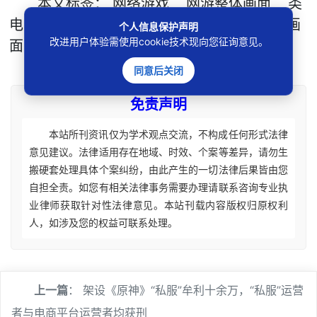
本文
标签
：
网络游戏
网游整体画面
类
电影作品
著作权法保护
网游画面
游戏画
个人信息保护声明
改进用户体验需使用cookie技术现向您征询意见。
面
同意后关闭
免责声明
本站所刊资讯仅为学术观点交流，不构成任何形式法律
意见建议。法律适用存在地域、时效、个案等差异，请勿生
搬硬套处理具体个案纠纷，由此产生的一切法律后果皆由您
自担全责。如您有相关法律事务需要办理请联系咨询专业执
业律师获取针对性法律意见。本站刊载内容版权归原权利
人，如涉及您的权益可联系处理。
上一篇
：
架设《原神》“私服”牟利十余万，“私服”运营
者与电商平台运营者均获刑