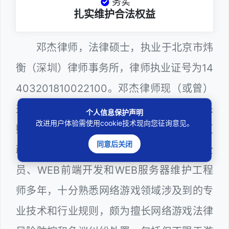
务实
扎实维护合法权益
邓杰律师，法律硕士，执业于北京市炜
衡（深圳）律师事务所，律师执业证号为14
403201810022100。邓杰律师现（或曾）
兼任深圳市人民政府听证员、深圳市政府采
个人信息保护声明
改进用户体验需使用cookie技术现向您征询意见。
购评审专家（法律类），曾担任深圳市某区
同意后关闭
政府系统公职律师、计算机信息网络安全
员、WEB前端开发和WEB服务器维护工程
师多年，十分熟悉网络游戏领域涉及到的专
业技术和行业规则，颇为擅长网络游戏法律