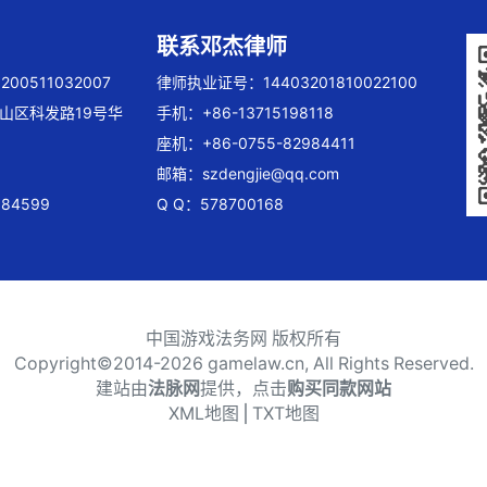
联系邓杰律师
00511032007
律师执业证号：14403201810022100
山区科发路19号华
手机：+86-13715198118
座机：+86-0755-82984411
邮箱：
szdengjie@qq.com
84599
Q Q：578700168
中国游戏法务网 版权所有
Copyright©2014-
2026 gamelaw.cn, All Rights Reserved.
建站由
法脉网
提供，点击
购买同款网站
XML地图
⎪
TXT地图