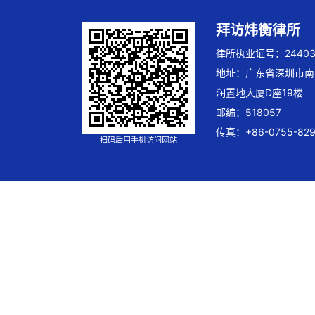
拜访炜衡律所
律所执业证号：244032
地址：广东省深圳市南
润置地大厦D座19楼
邮编：518057
传真：+86-0755-829
扫码后用手机访问网站