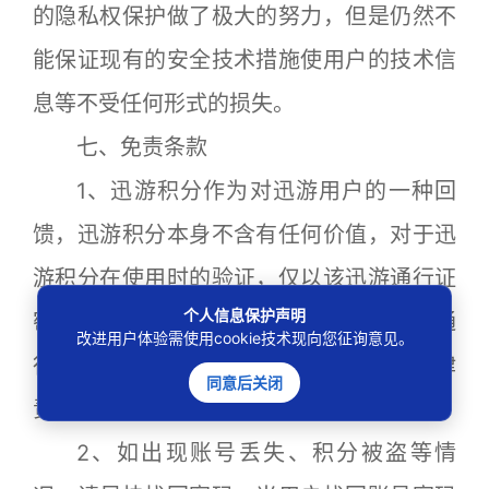
的隐私权保护做了极大的努力，但是仍然不
能保证现有的安全技术措施使用户的技术信
息等不受任何形式的损失。
七、免责条款
1、迅游积分作为对迅游用户的一种回
馈，迅游积分本身不含有任何价值，对于迅
游积分在使用时的验证，仅以该迅游通行证
个人信息保护声明
密码验证为准，因此请妥善保管您的迅游通
改进用户体验需使用cookie技术现向您征询意见。
行证，如因用户密码丢失所产生的一切法律
同意后关闭
责任与纠纷一概与迅游科技无关。
2、如出现账号丢失、积分被盗等情