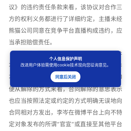
议》的违约责任条款来看，该协议对合作三
方的权利义务都进行了详细约定，主播未经
熊猫公司同意在竞争平台直播构成违约，应
当承担赔偿责任。
第二，熊猫公司虽然存在履行瑕疵但并
个人信息保护声明
不足以构成根本违约，播爱游公司、李岑并
改进用户体验需使用cookie技术现向您征询意见。
不能以此为由主张解除《合作协议》。且即
同意后关闭
便从解除的方式来看，合同解除的意思表示
也应当按照法定或约定的方式明确无误地向
合同相对方发出，李岑在微博平台上向不特
定对象发布的所谓“官宣”或直接至其他平台