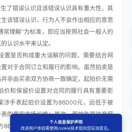
产生了错误认识且该错误认识具有重大性，其
发生该错误认识，行为人不会作出相应的意思
“通常理解”为标准，即应当按照社会一般人的
人的认识水平来认定。
设置是否构成重大误解的问题，需要结合网
设置对于合同订立和履行的影响。虽然拍卖是
格并非由买卖双方协商一致确定，起拍价无需
拍价和保留价设置对合同的履行具有重要影
涉手表起拍价设置为86000元，远低于被
手表的真实市场价格；其次，若被告某往商贸
个人信息保护声明
86000元，根据正常人的认知，其也应选
改进用户体验需使用cookie技术现向您征询意见。