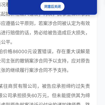
情况看，原告王某竞拍成功后第二日，被告某
同意后关闭
某起拍价格输入错误；再次，民事主体从事民
亦应遵循公平原则，若案涉合同被认定为有效
格进行赔偿的话，势必给被告造成巨大损失，
失公平。
格86000元设置错误，存在重大误解是
公司主张的撤销案涉合同予以支持，应对原告
主张的继续履行案涉合同不予支持。
往商贸有限公司，被告应承担缔约过失责
限公司承担损失60万元，但未能提供其为缔