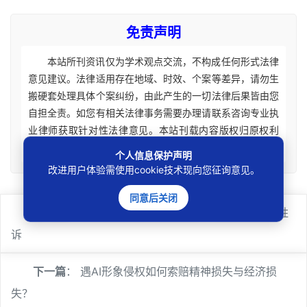
免责声明
本站所刊资讯仅为学术观点交流，不构成任何形式法律
意见建议。法律适用存在地域、时效、个案等差异，请勿生
搬硬套处理具体个案纠纷，由此产生的一切法律后果皆由您
自担全责。如您有相关法律事务需要办理请联系咨询专业执
业律师获取针对性法律意见。本站刊载内容版权归原权利
人，如涉及您的权益可联系处理。
个人信息保护声明
改进用户体验需使用cookie技术现向您征询意见。
同意后关闭
上一篇
：
平台自营吉他开裂拒担责，法院判消费者胜
诉
下一篇
：
遇AI形象侵权如何索赔精神损失与经济损
失？