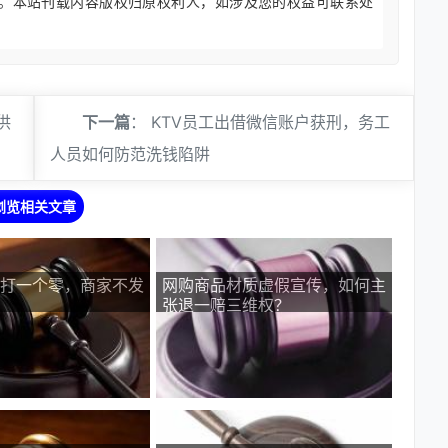
。本站刊载内容版权归原权利人，如涉及您的权益可联系处
供
下一篇
：
KTV员工出借微信账户获刑，务工
人员如何防范洗钱陷阱
浏览相关文章
打一个零，商家不发
网购商品材质虚假宣传，如何主
张退一赔三维权？