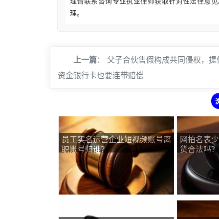
理请联系咨询专业执业律师获取针对性法律意见
理。
上一篇
：
父子合伙售假构成共同侵权，提
资金银行卡也要连带赔偿
员工实名运营企业短视频账号离
网拍名表少
职账号归谁？
货合法吗？