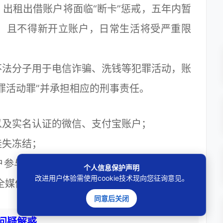
租出借账户将面临“断卡”惩戒，五年内暂
，且不得新开立账户，日常生活将受严重限
法分子用于电信诈骗、洗钱等犯罪活动，账
罪活动罪”并承担相应的刑事责任。
及实名认证的微信、支付宝账户；
失冻结；
与所谓“刷单”“跑分”等兼职，拿个人信用
个人信息保护声明
改进用户体验需使用cookie技术现向您征询意见。
全媒体记者 周夕又）
同意后关闭
问疑解惑