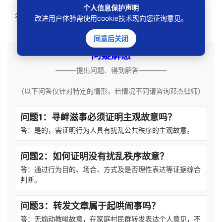
个人信息保护声明
行再13号行政判决（2022年6月30日）
改进用户体验需使用cookie技术现向您征询意见。
同意后关闭
问疑解惑
———提出问题、得到解答————
（以下问答仅针对特定的情形，若情况不同请咨询邓杰律师）
问题1：寻衅滋事必须证明主观故意吗？
答：是的，需证明行为人具有扰乱公共秩序的主观故意。
问题2：如何证明没有扰乱秩序故意？
答：通过行为目的、场合、方式及是否理性表达等证据综合
判断。
问题3：转发文章属于起哄闹事吗？
答：无煽动教唆故意，在家庭村民群转发表达个人意见，不