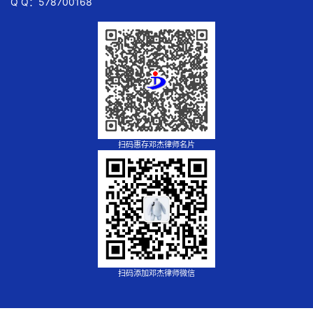
Q Q：578700168
扫码惠存邓杰律师名片
扫码添加邓杰律师微信