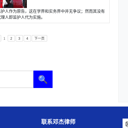
监护人作为原告，这在学界和实务界中并无争议；然而其没有
代理人即监护人代为实施。
1
2
3
4
下一页
🔍
联系邓杰律师