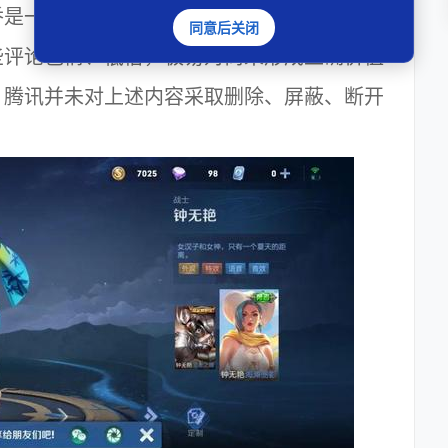
乔是一对情侣、唐代著名诗人李白与西汉著名
同意后关闭
些评论色情、低俗，极易对尚未形成正确价值
，腾讯并未对上述内容采取删除、屏蔽、断开