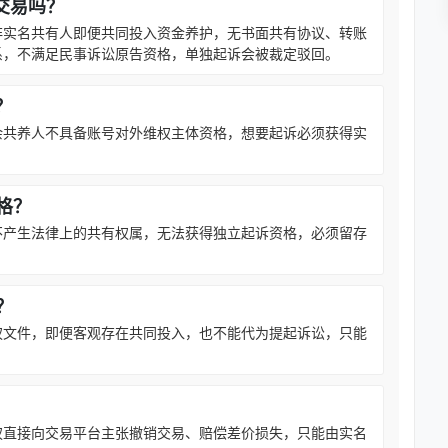
交易吗？
非实名共有人即便共同投入资金养护，无书面共有协议、转账
系，不满足民事诉讼原告资格，单独起诉会被裁定驳回。
？
余共养人不具备账号对外维权主体资格，想要起诉必须获得实
。
格？
不产生法律上的共有权属，无法获得独立起诉资格，必须留存
？
权文件，即便客观存在共同投入，也不能代为提起诉讼，只能
权直接向交易平台主张撤销交易、赔偿差价损失，只能由实名