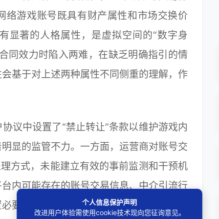
网络游戏账号既具有财产属性和市场交换价
有显著的人格属性，是虚拟空间的“数字身
定合同效力时陷入两难，在缺乏明确指引的情
往会基于对上述两种属性不同侧重的理解，作
议中设置了“禁止转让”条款以维护游戏内
着明显的监管不力。一方面，运营商对账号交
处理方式，未能建立有效的事前监测和干预机
平台内可能存在的账号交易信息、中介引流行
个人信息保护声明
置必要的拦截与警示功能，客观上纵容了违规
改进用户体验需使用cookie技术现向您征询意见。