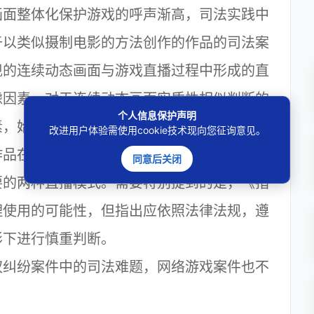
面整体化保护游戏的呼声渐高，司法实践中
于以类似摄制电影的方法创作的作品的司法案
现的连续动态画面与游戏直播过程中形成的直
虑因素。对于连续动态画面实质性相似判断的
个人信息保护声明
素，始终注意区分思想和表达，避免从创意、
改进用户体验需使用cookie技术现向您征询意见。
作品在表达方面的取舍、安排、设计等是否相
同意后关闭
要的两种直播模式。需要特别提到的是，《指
理使用的可能性，但指出应依照法律法规，遵
形下进行慎重判断。
纠纷案件中的司法难题，网络游戏案件也不
？