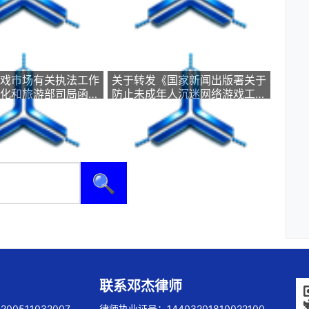
戏市场有关执法工作
关于转发《国家新闻出版署关于
化和旅游部司局函件
防止未成年人沉迷网络游戏工作
综执函〔2019〕99号 ）
的通知》的通知
🔍
联系邓杰律师
00511032007
律师执业证号：14403201810022100