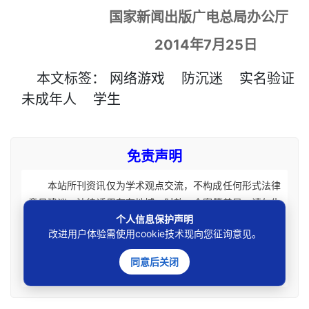
国家新闻出版广电总局办公厅
2014年7月25日
本文
标签
：
网络游戏
防沉迷
实名验证
未成年人
学生
免责声明
本站所刊资讯仅为学术观点交流，不构成任何形式法律
意见建议。法律适用存在地域、时效、个案等差异，请勿生
个人信息保护声明
搬硬套处理具体个案纠纷，由此产生的一切法律后果皆由您
改进用户体验需使用cookie技术现向您征询意见。
自担全责。如您有相关法律事务需要办理请联系咨询专业执
业律师获取针对性法律意见。本站刊载内容版权归原权利
同意后关闭
人，如涉及您的权益可联系处理。