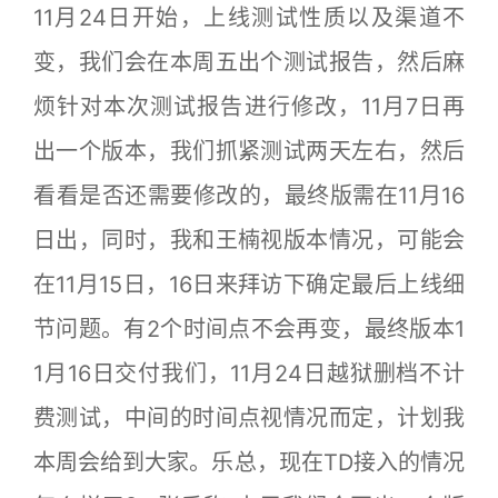
11月24日开始，上线测试性质以及渠道不
变，我们会在本周五出个测试报告，然后麻
烦针对本次测试报告进行修改，11月7日再
出一个版本，我们抓紧测试两天左右，然后
看看是否还需要修改的，最终版需在11月16
日出，同时，我和王楠视版本情况，可能会
在11月15日，16日来拜访下确定最后上线细
节问题。有2个时间点不会再变，最终版本1
1月16日交付我们，11月24日越狱删档不计
费测试，中间的时间点视情况而定，计划我
本周会给到大家。乐总，现在TD接入的情况