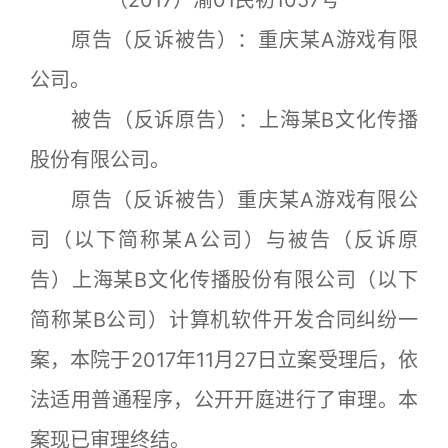
原告（反诉被告）：重庆某A游戏有限
公司。
被告（反诉原告）：上海某B文化传播
股份有限公司。
原告（反诉被告）重庆某A游戏有限公
司（以下简称某A公司）与被告（反诉原
告）上海某B文化传播股份有限公司（以下
简称某B公司）计算机软件开发合同纠纷一
案，本院于2017年11月27日立案受理后，依
法适用普通程序，公开开庭进行了审理。本
案现已审理终结。