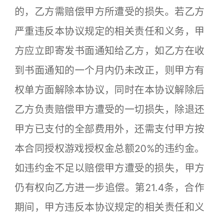
的，乙方需赔偿甲方所遭受的损失。若乙方
严重违反本协议规定的相关责任和义务，甲
方应立即寄发书面通知给乙方，如乙方在收
到书面通知的一个月内仍未改正，则甲方有
权单方面解除本协议，同时在本协议解除后
乙方负责赔偿甲方遭受的一切损失，除退还
甲方已支付的全部费用外，还需支付甲方按
本合同授权游戏授权金总额20%的违约金。
如违约金不足以赔偿甲方遭受的损失，甲方
仍有权向乙方进一步追偿。第21.4条，合作
期间，甲方违反本协议规定的相关责任和义