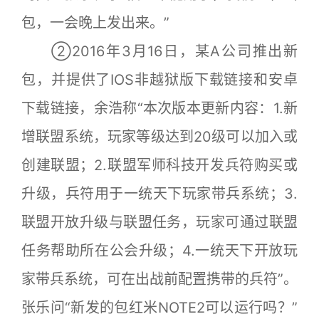
包，一会晚上发出来。”
②2016年3月16日，某A公司推出新
包，并提供了IOS非越狱版下载链接和安卓
下载链接，余浩称“本次版本更新内容：1.新
增联盟系统，玩家等级达到20级可以加入或
创建联盟；2.联盟军师科技开发兵符购买或
升级，兵符用于一统天下玩家带兵系统；3.
联盟开放升级与联盟任务，玩家可通过联盟
任务帮助所在公会升级；4.一统天下开放玩
家带兵系统，可在出战前配置携带的兵符”。
张乐问“新发的包红米NOTE2可以运行吗？”