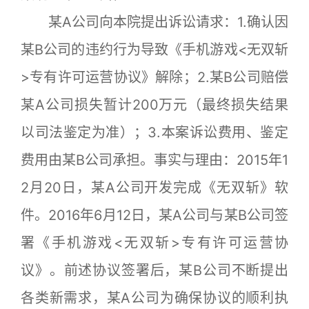
某A公司向本院提出诉讼请求：1.确认因
某B公司的违约行为导致《手机游戏<无双斩
>专有许可运营协议》解除；2.某B公司赔偿
某A公司损失暂计200万元（最终损失结果
以司法鉴定为准）；3.本案诉讼费用、鉴定
费用由某B公司承担。事实与理由：2015年1
2月20日，某A公司开发完成《无双斩》软
件。2016年6月12日，某A公司与某B公司签
署《手机游戏<无双斩>专有许可运营协
议》。前述协议签署后，某B公司不断提出
各类新需求，某A公司为确保协议的顺利执