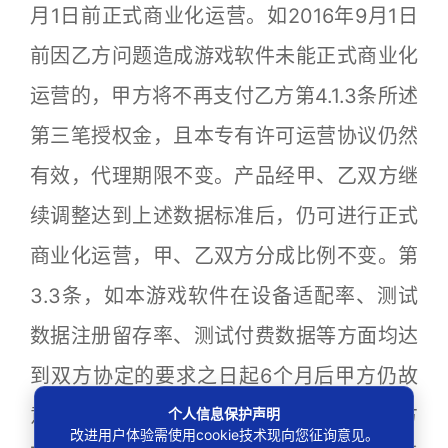
月1日前正式商业化运营。如2016年9月1日
前因乙方问题造成游戏软件未能正式商业化
运营的，甲方将不再支付乙方第4.1.3条所述
第三笔授权金，且本专有许可运营协议仍然
有效，代理期限不变。产品经甲、乙双方继
续调整达到上述数据标准后，仍可进行正式
商业化运营，甲、乙双方分成比例不变。第
3.3条，如本游戏软件在设备适配率、测试
数据注册留存率、测试付费数据等方面均达
到双方协定的要求之日起6个月后甲方仍故
意不开始正式商业化运营的，乙方有权单方
个人信息保护声明
改进用户体验需使用cookie技术现向您征询意见。