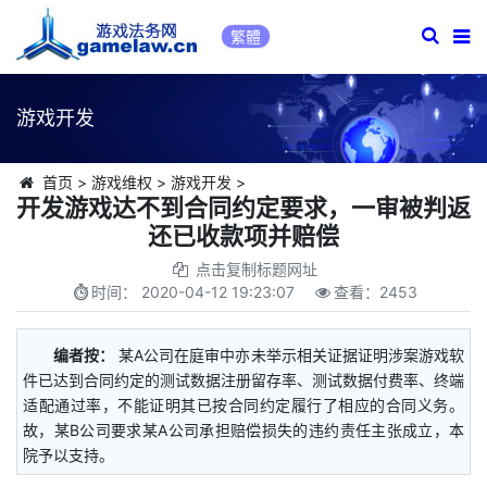
繁體
游戏开发
首页
>
游戏维权
>
游戏开发
>
开发游戏达不到合同约定要求，一审被判返
还已收款项并赔偿
点击复制标题网址
时间：
2020-04-12 19:23:07
查看：
2453
编者按：
某A公司在庭审中亦未举示相关证据证明涉案游戏软
件已达到合同约定的测试数据注册留存率、测试数据付费率、终端
适配通过率，不能证明其已按合同约定履行了相应的合同义务。
故，某B公司要求某A公司承担赔偿损失的违约责任主张成立，本
院予以支持。