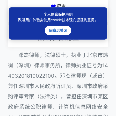
尽责
全力办理委托事项
个人信息保护声明
改进用户体验需使用cookie技术现向您征询意见。
同意后关闭
务实
扎实维护合法权益
邓杰律师，法律硕士，执业于北京市炜
衡（深圳）律师事务所，律师执业证号为14
403201810022100。邓杰律师现（或曾）
兼任深圳市人民政府听证员、深圳市政府采
购评审专家（法律类），曾担任深圳市某区
政府系统公职律师、计算机信息网络安全