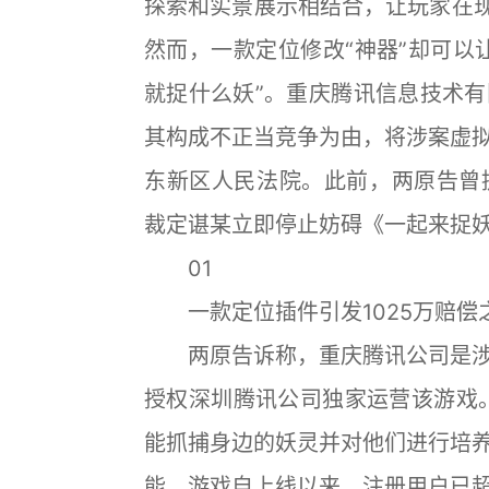
探索和实景展示相结合，让玩家在现
然而，一款定位修改“神器”却可以
就捉什么妖”。重庆腾讯信息技术
其构成不正当竞争为由，将涉案虚
东新区人民法院。此前，两原告曾提
裁定谌某立即停止妨碍《一起来捉
01
一款定位插件引发1025万赔偿
两原告诉称，重庆腾讯公司是涉
授权深圳腾讯公司独家运营该游戏
能抓捕身边的妖灵并对他们进行培
能。游戏自上线以来，注册用户已