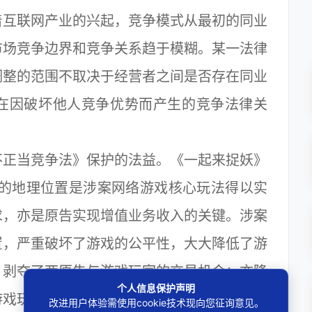
互联网产业的兴起，竞争模式从最初的同业
市场竞争边界和竞争关系趋于模糊。某一法律
调整的范围不取决于经营者之间是否存在同业
在因破坏他人竞争优势而产生的竞争法律关
正当竞争法》保护的法益。《一起来捉妖》
确的地理位置是涉案网络游戏核心玩法得以实
求，亦是原告实现增值业务收入的关键。涉案
置，严重破坏了游戏的公平性，大大降低了游
，剥夺了两原告与游戏玩家的交易机会；亦降
个人信息保护声明
游戏玩家的合法权益。谌某的涉案被诉行为不
改进用户体验需使用cookie技术现向您征询意见。