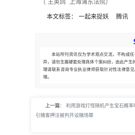
（ 王英鸽 上海浦东法院）
本文
标签
：
一起来捉妖
腾讯
本站所刊资讯仅为学术观点交流，不构成任
异，请勿生搬硬套处理具体个案纠纷，由此产生
理请联系咨询专业执业律师获取针对性法律意见
理。
上一篇
：
利用游戏打怪随机产生宝石概率
引赌客押注被判开设赌场罪