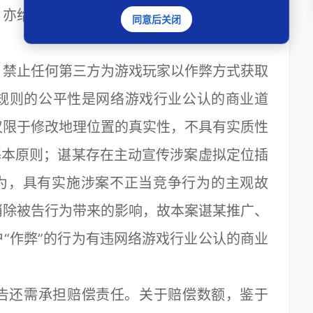
，亦给作为网络游戏经营者的原告以及游戏玩
同意后关闭
禁止任何第三方为游戏玩家以作弊方式获取
规则的公平性是网络游戏行业公认的商业道
仅限于修改地理位置的真实性，不具有实质性
基本原则；谌某存在主动宣传涉案虚拟定位插
行为，具有实施涉案不正当竞争行为的主观故
消除被告行为带来的影响，故本案谌某推广、
“作弊”的行为有违网络游戏行业公认的商业
还需承担赔偿责任。关于赔偿数额，鉴于