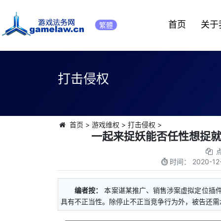
首页
关于
繁體
打击侵权
首页
>
游戏维权
>
打击侵权
>
一起来捉妖能否任性想捉
时间：
2020-12
编者按：
本案谌某推广、销售涉案虚拟定位插件
具有不正当性。除停止不正当竞争行为外，被告还需