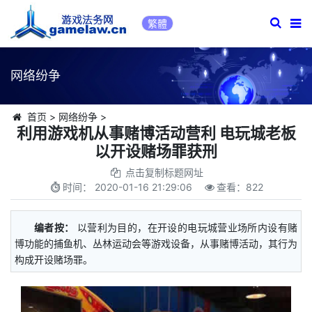
繁體
网络纷争
首页
>
网络纷争
>
利用游戏机从事赌博活动营利 电玩城老板
以开设赌场罪获刑
点击复制标题网址
时间：
2020-01-16 21:29:06
查看：
822
编者按：
以营利为目的，在开设的电玩城营业场所内设有赌
博功能的捕鱼机、丛林运动会等游戏设备，从事赌博活动，其行为
构成开设赌场罪。