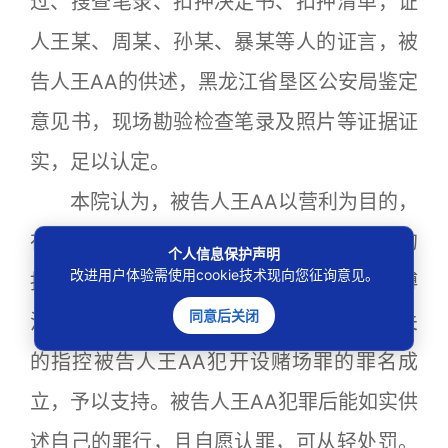
过、搜查笔录、扣押决定书、扣押清单，证
人王某、周某、孙某、暴某等人的证言，被
告人王AA的供述，黑龙江省垦区公安局鉴定
意见书，现场勘验检查笔录及照片等证据证
实，足以认定。
本院认为，被告人王AA以营利为目的，
在开设的电玩城营业场所内设有赌博功能的
个人信息保护声明
改进用户体验需使用cookie技术现向您征询意见。
捕鱼机、丛林运动会等游戏设备，从事赌博
同意后关闭
活动，其行为已构成开设赌场罪。公诉机关
的指控被告人王AA犯开设赌场罪的罪名成
立，予以支持。被告人王AA犯罪后能如实供
述自己的罪行，且自愿认罪，可从轻处罚。