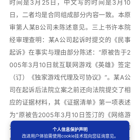
时间是3月25日，中文写的时间是3月10
日，二者均是合同组成部分内容一致。本原
审第人某B公司未陈述意见。三上书许本院
经审理查明：某A公司起诉时提交的《民事
起诉》在事实与理由部分陈述：“原被告于2
005年3月10日就互联网游戏《英雄》签定
（订）《独家游戏代理及可协议》”。某A公
司在起诉后法院立案之前还向法院提交了相
应的证据材料，其《证据清单》第一项表述
为“原被告2005年3月10日签汀的《网络游
戏许可协议》中英文件”，但实际所附证据的
个人信息保护声明
改进用户体验需使用cookie技术现向您征询意见。