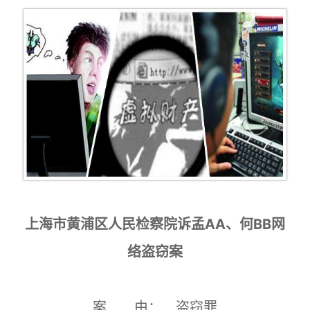
上海市黄浦区人民检察院诉孟AA、何BB网
络盗窃案
案 由： 盗窃罪