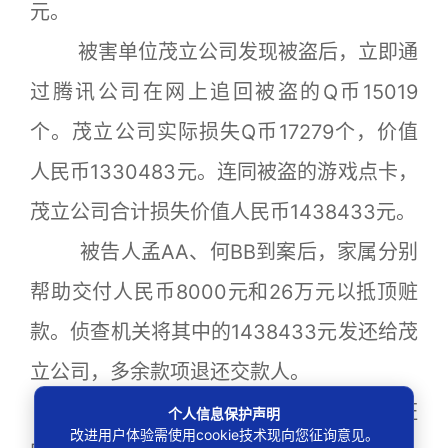
元。
被害单位茂立公司发现被盗后，立即通
过腾讯公司在网上追回被盗的Q币15019
个。茂立公司实际损失Q币17279个，价值
人民币1330483元。连同被盗的游戏点卡，
茂立公司合计损失价值人民币1438433元。
被告人孟AA、何BB到案后，家属分别
帮助交付人民币8000元和26万元以抵顶赃
款。侦查机关将其中的1438433元发还给茂
立公司，多余款项退还交款人。
上述事实，有下列经庭审质证的证据证
个人信息保护声明
改进用户体验需使用cookie技术现向您征询意见。