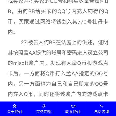
找买家并将买家的QQ号和购买数量告知何B
B，由何BB给买家的QQ号内充入窃得的Q
币，买家通过网络将钱划入其770号牡丹卡
内。
27.被告人何BB在法庭上的供述，证明
其按照孟AA提供的账号和密码进入茂立公司
的mlsoft账户内，发现有大量Q币和游戏点
卡后，一方面将Q币打入孟AA指定的QQ号
内，另一方面也为自己和自己朋友的QQ号
内充入Q币，同时还将该账户内的游戏点卡
窃取后销售牟利或送给他人。
关于我们
实务专题
联系我们
电话咨询
28.扣押物品清单，证明孟AA的父亲孟