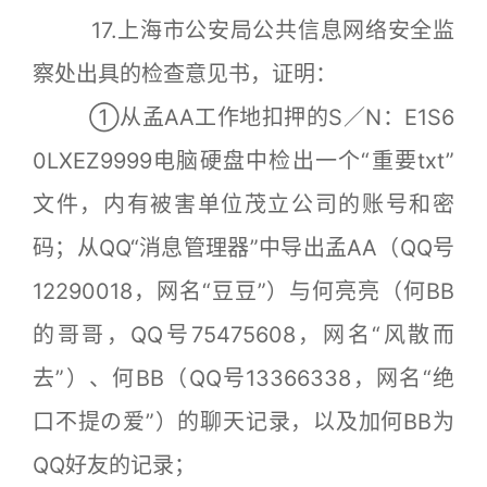
17.上海市公安局公共信息网络安全监
察处出具的检查意见书，证明：
①从孟AA工作地扣押的S／N：E1S6
0LXEZ9999电脑硬盘中检出一个“重要txt”
文件，内有被害单位茂立公司的账号和密
码；从QQ“消息管理器”中导出孟AA（QQ号
12290018，网名“豆豆”）与何亮亮（何BB
的哥哥，QQ号75475608，网名“风散而
去”）、何BB（QQ号13366338，网名“绝
口不提の爱”）的聊天记录，以及加何BB为
QQ好友的记录；