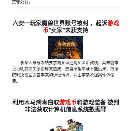
定罪处罚。
六安一玩家魔兽世界账号被封 ，起诉
游戏
币
“卖家”未获支持
李某因账号冻结要求周某返还购买金币款项，其未能举
证证明其损失系由周某造成，应当承担举证不能后果，故法
院判决驳回原告李某的诉讼请求，并由李某承担案件诉讼
费。
利用木马病毒窃取
游戏币
和游戏装备 被判
非法获取计算机信息系统数据罪