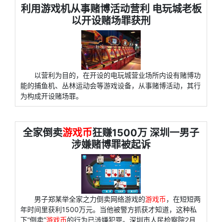
利用游戏机从事赌博活动营利 电玩城老板
以开设赌场罪获刑
以营利为目的，在开设的电玩城营业场所内设有赌博功
能的捕鱼机、丛林运动会等游戏设备，从事赌博活动，其行
为构成开设赌场罪。
全家倒卖
游戏币
狂赚1500万 深圳一男子
涉嫌赌博罪被起诉
男子郑某举全家之力倒卖网络游戏的
游戏币
，在短短两
年时间里获利1500万元。当他被警方抓获才知道，这种私
下“倒卖”
游戏币
的行为已涉嫌犯罪。深圳市人民检察院2月