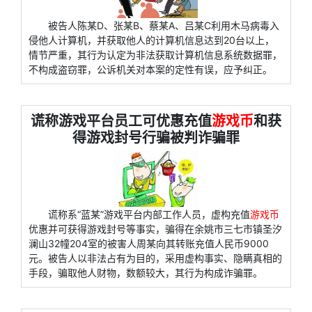
被告人陈某D、张某B、蔡某A、吕某C利用木马病毒入
侵他人计算机，并获取他人的计算机信息达到20台以上，
情节严重，其行为认定为非法获取计算机信息系统数据罪，
不构成盗窃罪，公诉机关对本案的定性有误，应予纠正。
谎称游戏平台员工可优惠充值
游戏币
和获
得游戏封号行骗被判诈骗罪
谎称系“蓝某”游戏平台内部工作人员，虚构充值
游戏币
优惠并可获得游戏封号等事实，骗得在余姚市三七市镇圣汐
澜山32幢204室的被害人周某向其转账充值人民币9000
元。被告人以非法占有为目的，采用虚构事实、隐瞒真相的
手段，骗取他人财物，数额较大，其行为构成诈骗罪。