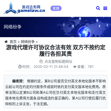
繁體
网络纷争
首页
>
网络纷争
>
游戏代理许可协议合法有效 双方不按约定
履行各担其责
点击复制标题网址
时间：
2020-02-11 21:46:04
查看：
781
编者按：
根据约定，某B公司是否交付英文本地化版本不影响
云起公司在约定的付款条件成就时依约支付英文版本地化费用。原
审法院认定某B公司和某A公司在交付英文本地化版本和支付英文
版本地化费用方面各自构成违约是正确的，某A公司行使后履行抗
辩权的上诉主张，于法无据。