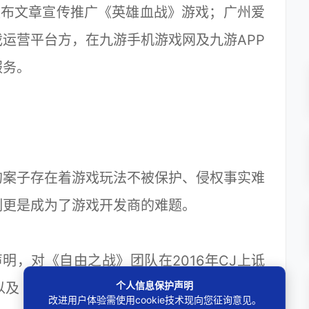
发布文章宣传推广《英雄血战》游戏；广州爱
运营平台方，在九游手机游戏网及九游APP
服务。
的案子存在着游戏玩法不被保护、侵权事实难
制更是成为了游戏开发商的难题。
明，对《自由之战》团队在2016年CJ上诋
个人信息保护声明
以及《自由之战2》中使用了后者的游戏元素
改进用户体验需使用cookie技术现向您征询意见。