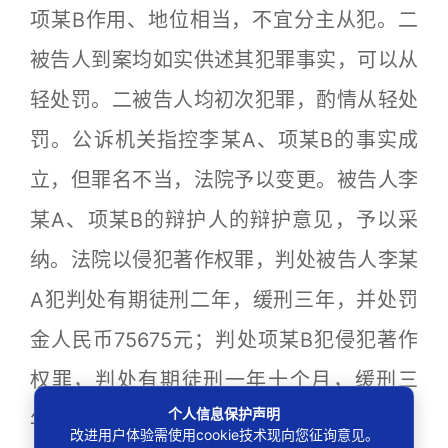
项某B作用、地位相当，不宜分主从犯。二
被告人到案均如实供述其犯罪事实，可以从
轻处罚。二被告人均初次犯罪，酌情从轻处
罚。公诉机关指控李某A、项某B的事实成
立，但罪名不当，法院予以变更。被告人李
某A、项某B的辩护人的辩护意见，予以采
纳。法院以侵犯著作权罪，判处被告人李某
A犯判处有期徒刑二年，缓刑三年，并处罚
金人民币75675元；判处项某B犯侵犯著作
权罪，判处有期徒刑一年十个月，缓刑三
个人信息保护声明
年，并处罚金人民币95971元。
改进用户体验需使用cookie技术现向您征询意见。