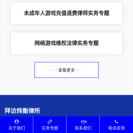
未成年人游戏充值退费律师实务专题
网络游戏维权法律实务专题
· · · 查看更多 · · ·
拜访炜衡律所
律所执业证号：24403200511032007
关于我们
实务专题
联系我们
电话咨询
地址：广东省深圳市南山区科发路19号华润置地大厦D座19楼