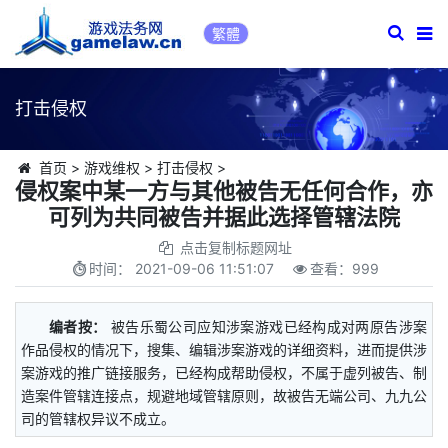
繁體
打击侵权
首页
>
游戏维权
>
打击侵权
>
侵权案中某一方与其他被告无任何合作，亦
可列为共同被告并据此选择管辖法院
点击复制标题网址
时间：
2021-09-06 11:51:07
查看：
999
编者按：
被告乐蜀公司应知涉案游戏已经构成对两原告涉案
作品侵权的情况下，搜集、编辑涉案游戏的详细资料，进而提供涉
案游戏的推广链接服务，已经构成帮助侵权，不属于虚列被告、制
造案件管辖连接点，规避地域管辖原则，故被告无端公司、九九公
司的管辖权异议不成立。