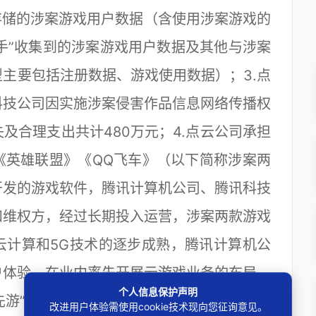
存储的涉案游戏用户数据（含使用涉案游戏的
助手”收集到的涉案游戏用户数据及其他与涉案
主要包括注册数据、游戏使用数据）；3.点
科技公司因实施涉案侵害作品信息网络传播权
及合理支出共计480万元；4.点云公司承担
《英雄联盟》《QQ飞车》（以下简称涉案两
开发的游戏软件，腾讯计算机公司、腾讯科技
和维权方，经过长期投入运营，涉案两款游戏
云计算和5G技术的逐步成熟，腾讯计算机公
户体验，在业内率先开展云游戏业务的布局，
个人信息保护声明
腾讯先游”平台，引领业界进入5G云游戏时代，腾
改进用户体验需使用cookie技术现向您征询意见。