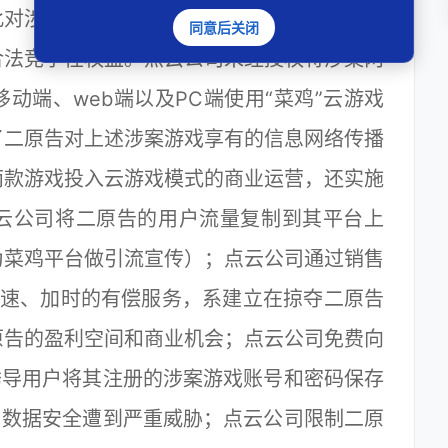
此对涉案两款游戏享有著作权维权及对云游戏
同意后关闭
合法竞争性权益。点云公司未经授权将涉案两
动端、web端以及PC端使用“菜鸡”云游戏
了二原告对上述涉案游戏享有的信息网络传播
两款游戏投入云游戏模式的商业运营，还实施
云公司将二原告的用户流量复制到其平台上
为菜鸡平台做引流宣传）；点云公司通过销售
队加速、加时的有偿服务，系建立在掠夺二原告
原告的盈利空间和商业机会；点云公司免费向
诱导用户将其注册的涉案游戏账号和密码保存
户数据安全遭到严重威胁；点云公司限制二原