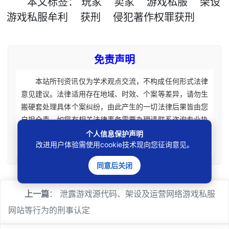
本文
标签
：
玩家
卖家
游戏私服
架设
游戏私服牟利
获刑
侵犯著作权罪获刑
免责声明
本站所刊资讯仅为学术观点交流，不构成任何形式法律
意见建议。法律适用存在地域、时效、个案等差异，请勿生
搬硬套处理具体个案纠纷，由此产生的一切法律后果皆由您
自担全责。如您有相关法律事务需要办理请联系咨询专业执
业律师获取针对性法律意见。本站刊载内容版权归原权利
个人信息保护声明
改进用户体验需使用cookie技术现向您征询意见。
人，如涉及您的权益可联系处理。
同意后关闭
上一篇
：
泄露游戏源代码、架设及运营网络游戏私服
网站等行为的刑事认定