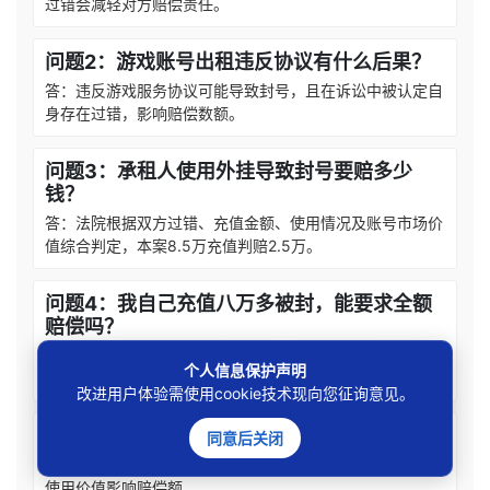
过错会减轻对方赔偿责任。
问题2：游戏账号出租违反协议有什么后果？
答：违反游戏服务协议可能导致封号，且在诉讼中被认定自
身存在过错，影响赔偿数额。
问题3：承租人使用外挂导致封号要赔多少
钱？
答：法院根据双方过错、充值金额、使用情况及账号市场价
值综合判定，本案8.5万充值判赔2.5万。
问题4：我自己充值八万多被封，能要求全额
赔偿吗？
答：不能，因为您违规出租有过错，且封号前已享受服务，
个人信息保护声明
法院会酌情减少赔偿。
改进用户体验需使用cookie技术现向您征询意见。
问题5：游戏账号被封十年还能解封吗？
同意后关闭
答：解封后可继续使用，但价值大幅降低，法院会考虑剩余
使用价值影响赔偿额。