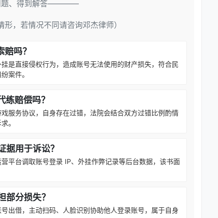
问题、得到解答————
情形，若情况不同请咨询邓杰律师）
索赔吗？
外挂是直接侵权行为，造成账号无法使用的财产损失，符合民
纠纷案件。
代练赔偿吗？
游戏服务协议，自身存在过错，法院会结合双方过错比例酌情
诉求。
证据用于诉讼？
营平台调取账号登录 IP、外挂作弊记录等后台数据，该书面
担部分损失？
账号出借，主动扫码、人脸识别协助他人登录账号，属于自身