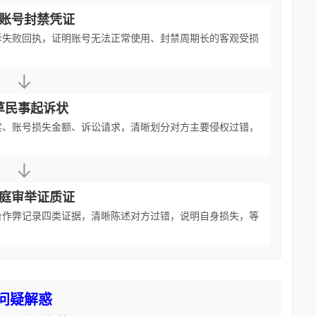
账号封禁凭证
诉失败回执，证明账号无法正常使用、封禁周期长的客观受损
↓
草民事起诉状
实、账号损失金额、诉讼请求，清晰划分对方主要侵权过错，
↓
庭审举证质证
台作弊记录四类证据，清晰陈述对方过错，说明自身损失，等
问疑解惑