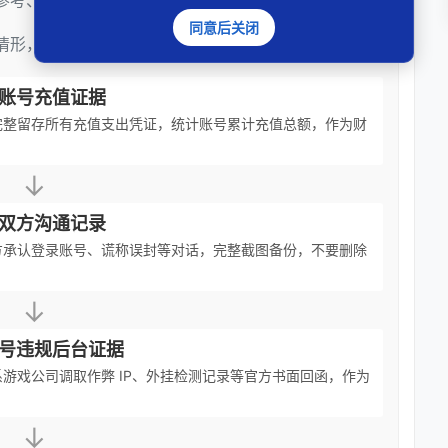
参考、行动指南————
同意后关闭
情形，若情况不同请咨询邓杰律师）
账号充值证据
完整留存所有充值支出凭证，统计账号累计充值总额，作为财
↓
双方沟通记录
方承认登录账号、谎称误封等对话，完整截图备份，不要删除
↓
号违规后台证据
游戏公司调取作弊 IP、外挂检测记录等官方书面回函，作为
↓