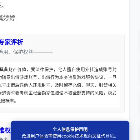
任。
龚婷婷
专家评析
善用、保护权益————
具备财产价值，受法律保护，他人擅自使用外挂造成账号封
勿随意出借游戏账号，出借行为本身违反游戏服务协议，一旦
账号出借后遇他人违规封号，及时留存充值、聊天、封禁相关
诉追责时要考虑主张全额充值赔偿不被全部支持的风险，稳妥
获赔概率。
个人信息保护声明
维权攻略
改进用户体验需使用cookie技术现向您征询意见。