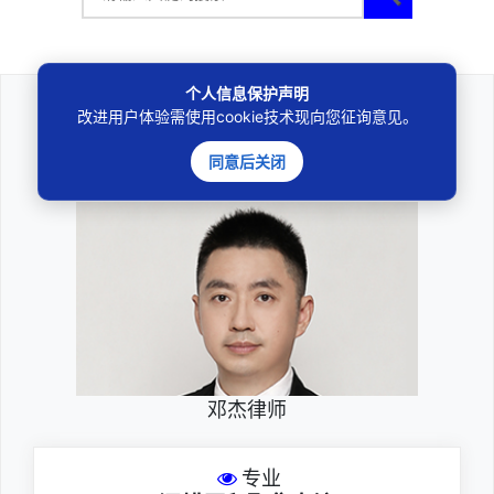
个人信息保护声明
改进用户体验需使用cookie技术现向您征询意见。
法律咨询
同意后关闭
————受人之托、忠人之事————
邓杰律师
专业