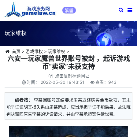
繁體
玩家维权
首页
>
游戏维权
>
玩家维权
>
六安一玩家魔兽世界账号被封 ，起诉游戏
币“卖家”未获支持
点击复制标题网址
时间：
2022-05-30 19:43:51
查看：
943
编者按：
李某因账号冻结要求周某返还购买金币款项，其未
能举证证明其损失系由周某造成，应当承担举证不能后果，故法院
判决驳回原告李某的诉讼请求，并由李某承担案件诉讼费。